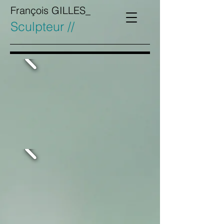
François GILLES_
Sculpteur //