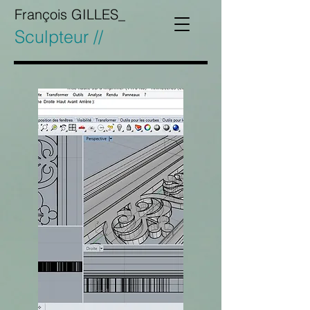
François GILLES_
Sculpteur //